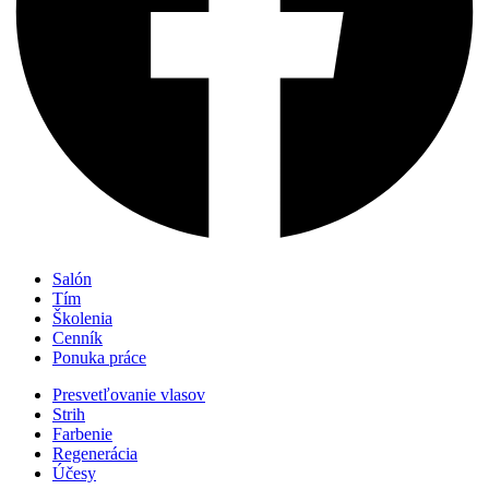
Salón
Tím
Školenia
Cenník
Ponuka práce
Presvetľovanie vlasov
Strih
Farbenie
Regenerácia
Účesy