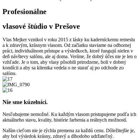
Profesionálne
vlasové štúdio v Prešove
Vlas Mejker vznikol v roku 2015 z lásky ku kaderníckemu remeslu
a k zdravým, krásnym vlasom. Od začiatku staviame na odbornej
práci, individuálnom prístupe a výsledkoch, ktoré fungujú nielen v
deň návštevy salónu, ale aj doma. Veríme, že dobrý účes nie je len o
vzhľade. Je o tom, aby vlasy pôsobili prirodzene, boli v dobrej
kondícii a aby sa klientka vedela o ne starať aj po odchode zo
salónu.
Nie sme kúzelníci.
Nesľubujeme nemožné. Ku každým vlasom pristupujeme podľa ich
aktuálneho stavu, kvality, histórie farbenia a reálnych možností.
Naším cieľom nie je rýchla premena za každú cenu. Dôležitejšie je,
aby bol výsledok krásny, zdravý a dlhodobo udržateľný.